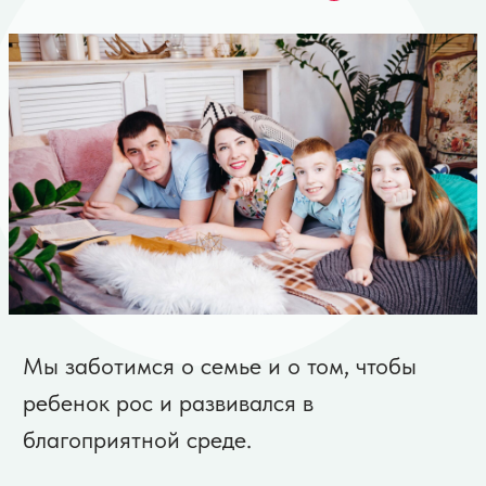
различную
материальную
помощь для детского
хосписа,
специализированных
школ и учреждений
для детей-сирот,
реабилитационного
центра города
Новокузнецка.
более
10