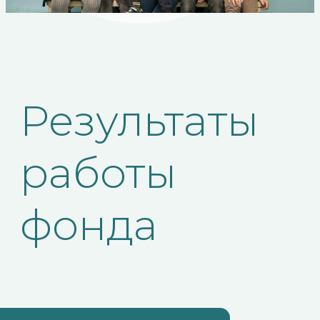
более
9000
предметов целевого
назначения закуплено
(спортивный инвентарь,
коляски, бытовая техника)