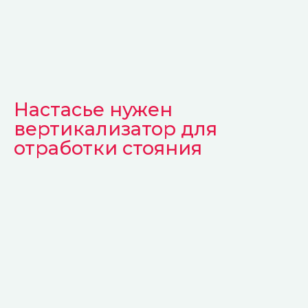
Глушкова Кристина
смм менежер
Команда и попечители
Настасье нужен
вертикализатор для
отработки стояния
Новости
фонда