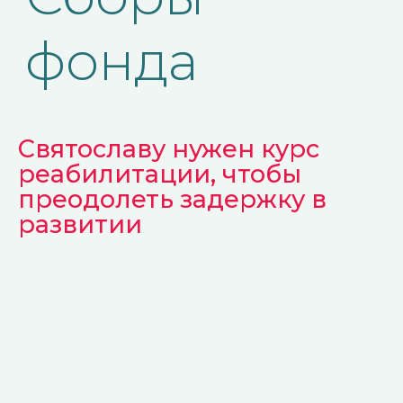
Святославу нужен курс
Бурова Маргарита
реабилитации, чтобы
куратор приложения Tooba
преодолеть задержку в
развитии