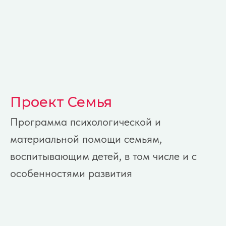
Перейдя по ссылке или
отсканировав QR-код,
вы окажетесь на
на странице с описанием
как можно помочь фонду.
Проект Семья
СДЕЛАТЬ
Программа психологической и
ПОЖЕРТВОВАНИЕ
материальной помощи семьям,
воспитывающим детей, в том числе и с
особенностями развития
Команда