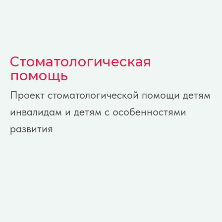
вание фонду
Стоматологическая
помощь
Если вы хотите
сделать
Проект стоматологической помощи детям
пожертвование на
инвалидам и детям с особенностями
один из проектов
развития
фонда,
воспользуйтесь
приложенными
ссылками.