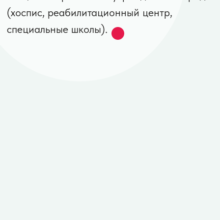
В 2012 году у младшего ребенка
Глушковых, Романа, диагностировали
Детский Церебральный Паралич (ДЦП).
Сейчас Роман активно занимается
спортом, участвует в соревнованиях и
учится в кругу сверстников.