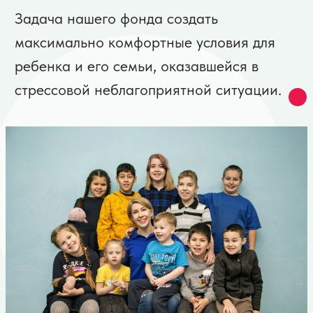
дорогостоящих
медицинских аппаратов
приобретено
более
400
детям оплачена курсовая
реабилитация,
транспортные расходы
до места лечения