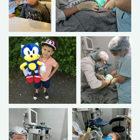
ул. Клименко, д. 23, кв. 35
ОГРН 1164200050266
ИНН 4253032716
КПП 425301001
Дата регистрации: 11.02.2016 г.
Политика обработки персональных данных
Для вопросов по работе фонда:
+7-900-107 11 10
E-mail:
bftolkovmeste@yandex.ru
Сайт разработан BuySoft.Online