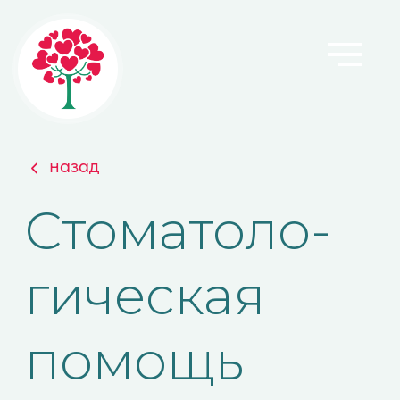
Главная
назад
О фонде
Cтоматоло-
Результат
гическая
Проекты 
помощь
Сделать п
Команда и
Новости ф
Документ
Проект
Контакты
стоматологической