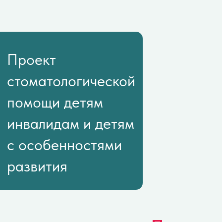
помощи детям
инвалидам и детям
с особенностями
развития
Почему
стоматологическая
помощь?
Здоровье и комфорт зубов и челюсти
непосредственно влияет на качество
жизни ребенка. Очень часто именно
проблемы с зубами являются
причиной неразборчивой речи или
несносного поведения ребенка. И