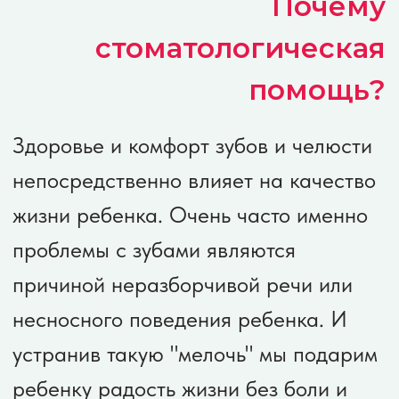
устранив такую "мелочь" мы подарим
ребенку радость жизни без боли и
дискомфорта.
Расскажите о нас
Чем больше людей узнает о проекте,
тем больше детей получат счастливые
здоровые улыбки.
С 2024 года вы помогли подарить
здоровые улыбки уже более чем 25
детям!
Галерея