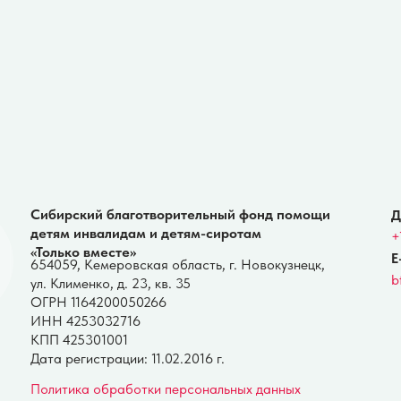
бирский благотворительный фонд помощи
Для вопросов п
тям инвалидам и детям-сиротам
+7-900-107 11 10
олько вместе»
E-mail:
4059, Кемеровская область, г. Новокузнецк,
bftolkovmeste@y
 Клименко, д. 23, кв. 35
РН 1164200050266
Н 4253032716
П 425301001
та регистрации: 11.02.2016 г.
литика обработки персональных данных