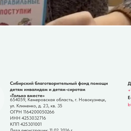
бирский благотворительный фонд помощи
Для вопросов п
тям инвалидам и детям-сиротам
+7-900-107 11 10
олько вместе»
E-mail:
4059, Кемеровская область, г. Новокузнецк,
bftolkovmeste@y
 Клименко, д. 23, кв. 35
РН 1164200050266
Н 4253032716
П 425301001
та регистрации: 11.02.2016 г.
литика обработки персональных данных