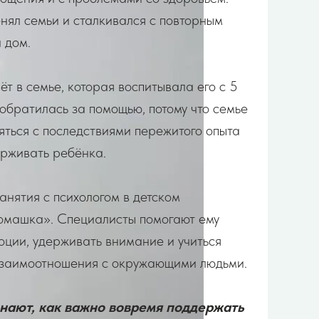
нял семьи и сталкивался с повторным
 дом.
т в семье, которая воспитывала его с 5
 обратилась за помощью, потому что семье
яться с последствиями пережитого опыта
ерживать ребёнка.
анятия с психологом в детском
омашка». Специалисты помогают ему
оции, удерживать внимание и учиться
взаимоотношения с окружающими людьми.
нают, как важно вовремя поддержать