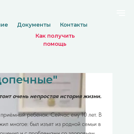
менты
Контакты
Как получить
помощь
допечные"
тоит очень непростая история жизни.
приёмный ребёнок. Сейчас ему 10 лет. В
ил многое: был изъят из родной семьи в
стощения и с проблемами со здоровьем.