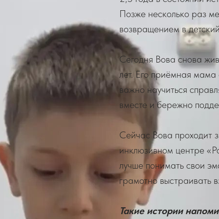
Позже несколько раз ме
возвращением в детский
Сегодня Вова снова живё
лет. Его приёмная мама
важно научиться справл
вместе и бережно подд
Сейчас Вова проходит з
инклюзивном центре «Р
лучше понимать свои эм
грамотно выстраивать 
Такие истории напоми