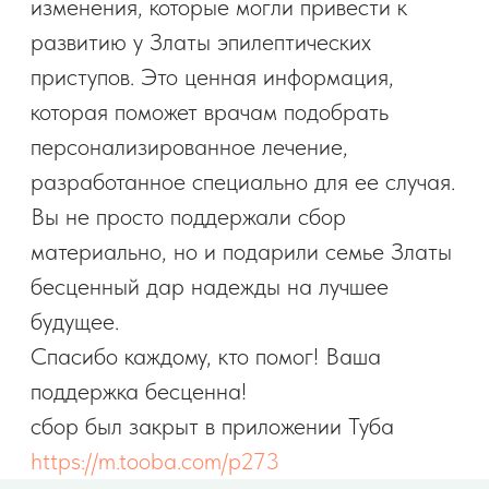
Сибирский благотворительный фонд
ТОЛЬКО ВМЕСТЕ
Сибирский благотворительный фонд помощи
детям инвалидам и детям-сиротам
«Только вместе»
654059, Кемеровская область, г. Новокузнецк,
ул. Клименко, д. 23, кв. 35
ОГРН 1164200050266
ИНН 4253032716
КПП 425301001
Дата регистрации: 11.02.2016 г.
Политика обработки персональных данных
Для вопросов по работе фонда:
+7-900-107 11 10