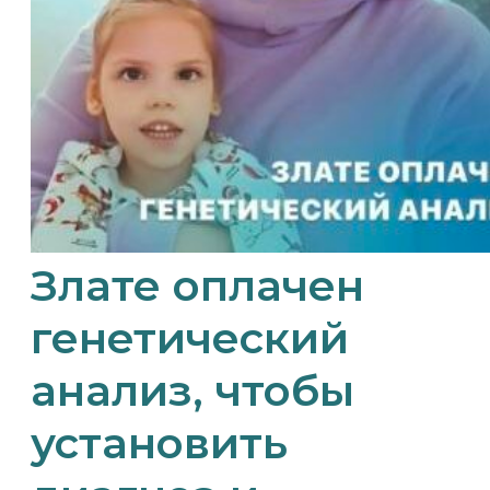
Злате оплачен
генетический
анализ, чтобы
установить
диагноз и
подобрать
лечение!
11.02.2024
Благодаря вашей поддержке удалось
собрать сумму, необходимую для
проведения генетического анализа для
Златы. Это важнейший шаг на пути к
пониманию причин возникновения
эпилептической активности и выбору