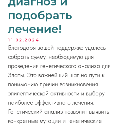
наиболее эффективного лечения.
Генетический анализ позволит выявить
конкретные мутации и генетические
изменения, которые могли привести к
развитию у Златы эпилептических
приступов. Это ценная информация,
которая поможет врачам подобрать
персонализированное лечение,
разработанное специально для ее случая.
Вы не просто поддержали сбор
материально, но и подарили семье Златы
бесценный дар надежды на лучшее
будущее.
Спасибо каждому, кто помог! Ваша
поддержка бесценна!
сбор был закрыт в приложении Туба
https://m.tooba.com/p273