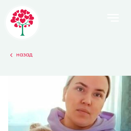
Главная
назад
О фонде
Результат
Проекты 
Сделать п
Команда и
Новости ф
Документ
Контакты