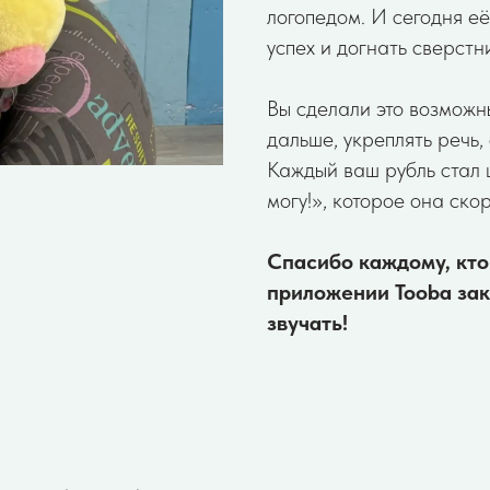
логопедом. И сегодня е
успех и догнать сверстни
Вы сделали это возможн
дальше, укреплять речь,
Каждый ваш рубль стал 
могу!», которое она ско
Спасибо каждому, кто
приложении Tooba зак
звучать!
бирский благотворительный фонд помощи
Для вопросов п
тям инвалидам и детям-сиротам
+7-900-107 11 10
олько вместе»
E-mail:
4059, Кемеровская область, г. Новокузнецк,
bftolkovmeste@y
 Клименко, д. 23, кв. 35
РН 1164200050266