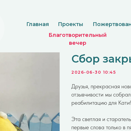
Главная
Проекты
Пожертвование
Доку
Благотворительный
вечер
Сбор закр
2026-06-30 10:45
Друзья, прекрасная нов
отзывчивости мы собрал
реабилитацию для Кати!
Эта светлая и старатель
первые слова только в п