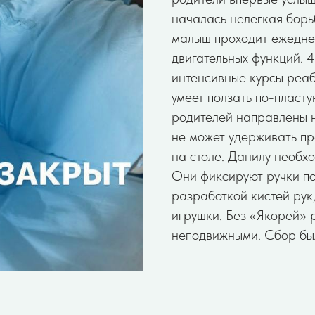
началась нелегкая борь
малыш проходит ежедне
двигательных функций. 4
интенсивные курсы реа
умеет ползать по-пласту
родителей направлены н
не может удерживать пр
на столе. Данилу необх
Они фиксируют ручки по
разработкой кистей рук,
игрушки. Без «Якорей» 
неподвижными. Сбор бы