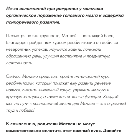
Из-за осложнений при рождении у мальчика
органическое поражение головного мозга и задержка
психоречевого развития.
Сибирский благотворительный фонд
ТОЛЬКО ВМЕСТЕ
Несмотря на эти трудности, Матвей – настоящий боец!
Благодаря пройденным курсам реабилитации он добился
невероятных успехов:
научился ходить, понимать
Сибирский благотворительный фонд помощи
детям инвалидам и детям-сиротам
обращенную речь, улучшил восприятие и предметную
«Только вместе»
деятельность.
654059, Кемеровская область, г. Новокузнецк,
С
ейчас Матвею предстоит пройти интенсивный курс
ул. Клименко, д. 23, кв. 35
ОГРН 1164200050266
реабилитации, который поможет ему развить речевые
ИНН 4253032716
навыки, снизить мышечный тонус, улучшить мелкую и
КПП 425301001
крупную моторику, а также когнитивные функции. Каждый
Дата регистрации: 11.02.2016 г.
шаг на пути к полноценной жизни для Матвея – это огромный
Политика обработки персональных данных
труд и победа!
Для вопросов по работе фонда:
К сожалению, родители Матвея не могут
+7-900-107 11 10
самостоятельно оплатить этот важный курс. Давайте
E-mail: