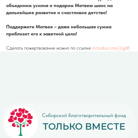
объединим усилия и подарим Матвею шанс на
bftolkovmeste@yandex.ru
дальнейшее развитие и счастливое детство!
Поддержите Матвея – даже небольшая сумма
приблизит его к заветной цели!
Сайт разработан BuySoft.Online
Сделать пожертвование можно по ссылке
m.tooba.com/2gd8