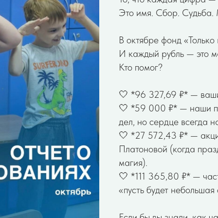
Это имя. Сбор. Судьба.
В октябре фонд «Только
И каждый рубль — это м
Кто помог?
🤍 *96 327,69 ₽* — ваш
🤍 *59 000 ₽* — наши п
дел, но сердце всегда н
🤍 *27 572,43 ₽* — акц
Платоновой (когда праз
магия).
🤍 *111 365,80 ₽* — ча
«пусть будет небольшая 
Если бы вы знали, как 