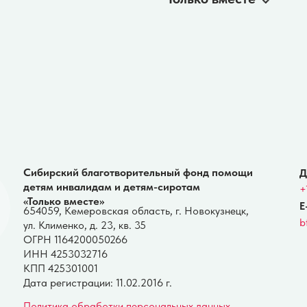
тям инвалидам и детям-сиротам
+7-900-107 11 10
олько вместе»
E-mail:
4059, Кемеровская область, г. Новокузнецк,
bftolkovmeste@y
 Клименко, д. 23, кв. 35
РН 1164200050266
Н 4253032716
П 425301001
та регистрации: 11.02.2016 г.
литика обработки персональных данных