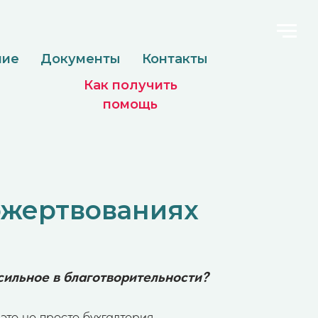
менты
Контакты
Как получить
помощь
ожертвованиях
 сильное в благотворительности?
это не просто бухгалтерия.